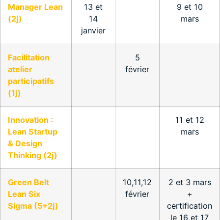
Manager Lean
13 et
9 et 10
(2j)
14
mars
janvier
Facilitation
5
atelier
février
participatifs
(1j)
Innovation :
11 et 12
Lean Startup
mars
& Design
Thinking (2j)
Green Belt
10,11,12
2 et 3 mars
Lean Six
février
+
Sigma (5+2j)
certification
le 16 et 17