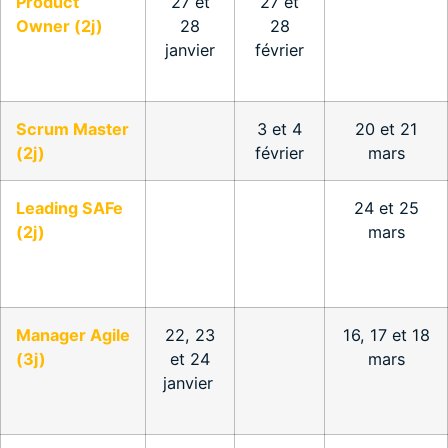
Product
27 et
27 et
Owner (2j)
28
28
janvier
février
Scrum Master
3 et 4
20 et 21
(2j)
février
mars
Leading SAFe
24 et 25
(2j)
mars
Manager Agile
22, 23
16, 17 et 18
(3j)
et 24
mars
janvier