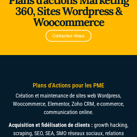
Alliance du Froid
360, Sites Wordpress &
Woocommerce
Contactez-Nous
Plans d’Actions pour les PME
Création et maintenance de sites web Wordpress,
Woocommerce, Elementor, Zoho CRM, e-commerce,
communication online.
Acquisition et fidélisation de clients :
growth hacking,
scraping, SEO, SEA, SMO réseaux sociaux, relations