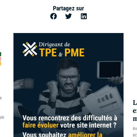
Partagez sur
re
L
e
m
uie
Av
ac