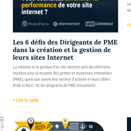
cl
ma
> 
Les 6 défis des Dirigeants de PME
dans la création et la gestion de
leurs sites Internet
La création et la gestion d’un site internet sont des éléments
cruciaux pour la réussite des petites et moyennes entreprises
(PME), quels que soient leur secteur d’activité et leurs cibles :
BtoB et BtoC. Or, les dirigeants de PME rencontrent
> Lire la suite