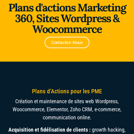
Plans d'actions Marketing
Alliance du Froid
360, Sites Wordpress &
Woocommerce
Contactez-Nous
Plans d’Actions pour les PME
Création et maintenance de sites web Wordpress,
Woocommerce, Elementor, Zoho CRM, e-commerce,
communication online.
Acquisition et fidélisation de clients :
growth hacking,