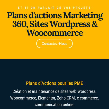
ET SI ON PARLAIT DE VOS PROJETS
Plans d'actions Marketing
Alliance du Froid
360, Sites Wordpress &
Woocommerce
Contactez-Nous
Plans d’Actions pour les PME
Création et maintenance de sites web Wordpress,
Woocommerce, Elementor, Zoho CRM, e-commerce,
communication online.