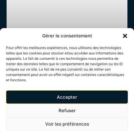
Gérer le consentement
Pour offrir les meilleures expériences, nous utilisons des technologies
telles que les cookies pour stocker et/ou accéder aux informations des
appareils. Le fait de consentir à ces technologies nous permettra de
traiter des données telles que le comportement de navigation ou les ID
Print of Marseille : Partenaire
uniques sur ce site. Le fait de ne pas consentir ou de retirer son
privilégié
consentement peut avoir un effet négatif sur certaines caractéristiques
et fonctions.
Un partenariat fondé sur l’exigence et l’innovation Dans le
cadre de notre activité, nous avons fait le choix de collaborer
étroitement avec Print of Marseille, notre partenaire privilégié
Accepter
pour toutes
LIRE LA SUITE »
Refuser
Voir les préférences