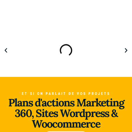
ET SI ON PARLAIT DE VOS PROJETS
Plans d'actions Marketing
Alliance du Froid
360, Sites Wordpress &
Woocommerce